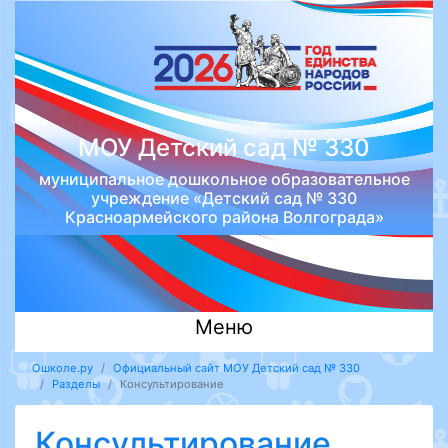
МОУ Детский сад № 330
муниципальное дошкольное образовательное
учреждение «Детский сад № 330
Красноармейского района Волгограда»
Меню
Ошколе.ру
Официальный сайт МОУ Детский сад № 330
Разделы
Консультирование
Консультирование