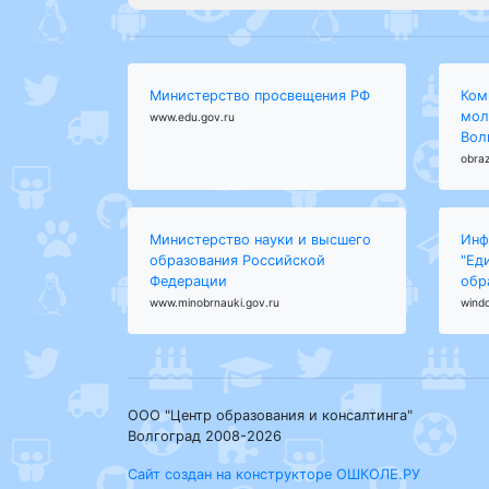
Министерство просвещения РФ
Ком
мол
www.edu.gov.ru
Вол
obraz
Министерство науки и высшего
Инф
образования Российской
"Ед
Федерации
обр
www.minobrnauki.gov.ru
wind
ООО "Центр образования и консалтинга"
Волгоград 2008-2026
Сайт создан на конструкторе ОШКОЛЕ.РУ