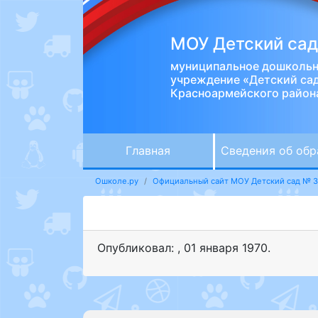
МОУ Детский са
муниципальное дошкольн
учреждение «Детский са
Красноармейского район
Главная
Сведения об обр
Ошколе.ру
Официальный сайт МОУ Детский сад № 
Опубликовал:
,
01 января 1970
.