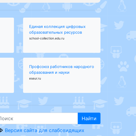
Единая коллекция цифровых
образовательных ресурсов
school-collection.edu.ru
Профсоюз работников народного
образования и науки
eseur.ru
Найти
Версия сайта для слабовидящих