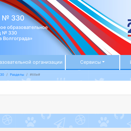
д № 330
ое образовательное
д № 330
а Волгограда»
азовательной организации
Сервисы
330
Разделы
#title#