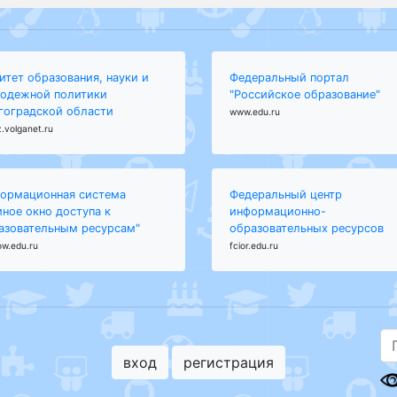
итет образования, науки и
Федеральный портал
одежной политики
"Российское образование"
гоградской области
www.edu.ru
.volganet.ru
ормационная система
Федеральный центр
иное окно доступа к
информационно-
азовательным ресурсам"
образовательных ресурсов
ow.edu.ru
fcior.edu.ru
вход
регистрация