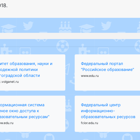
018
.
итет образования, науки и
Федеральный портал
одежной политики
"Российское образование"
гоградской области
www.edu.ru
.volganet.ru
ормационная система
Федеральный центр
иное окно доступа к
информационно-
азовательным ресурсам"
образовательных ресурсов
ow.edu.ru
fcior.edu.ru