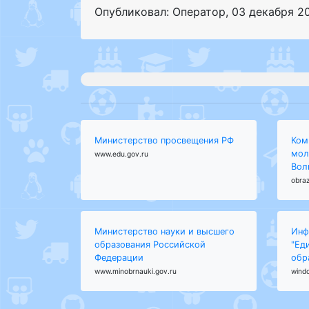
Опубликовал: Оператор
,
03 декабря 2
Министерство просвещения РФ
Ком
мол
www.edu.gov.ru
Вол
obraz
Министерство науки и высшего
Инф
образования Российской
"Ед
Федерации
обр
www.minobrnauki.gov.ru
wind