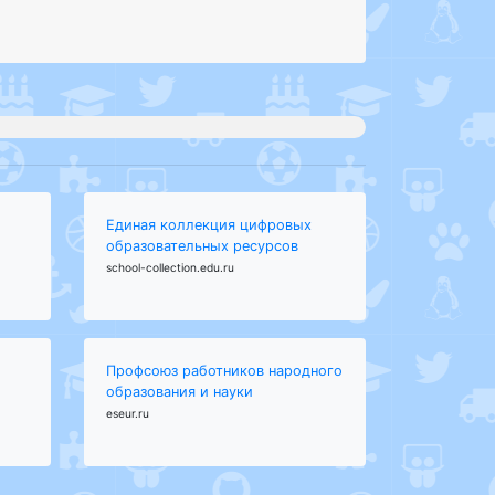
Единая коллекция цифровых
образовательных ресурсов
school-collection.edu.ru
Профсоюз работников народного
образования и науки
eseur.ru