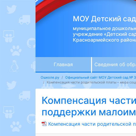
МОУ Детский са
муниципальное дошкольн
учреждение «Детский са
Красноармейского район
Главная
Сведения об обр
Ошколе.ру
Официальный сайт МОУ Детский сад № 
Компенсация части родительской платы – мера со
Компенсация части
поддержки малоим
Компенсация части родительской 