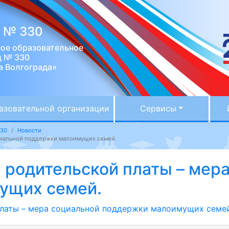
д № 330
ое образовательное
д № 330
а Волгограда»
азовательной организации
Сервисы
330
Новости
циальной поддержки малоимущих семей.
 родительской платы – мер
ущих семей.
платы – мера социальной поддержки малоимущих семей